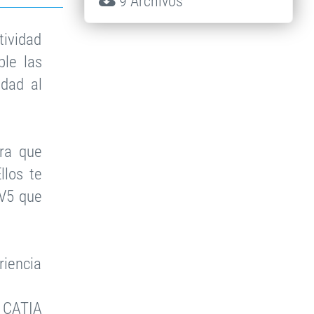
9 Archivos
tividad
ple las
dad al
ra que
llos te
 V5 que
riencia
 CATIA