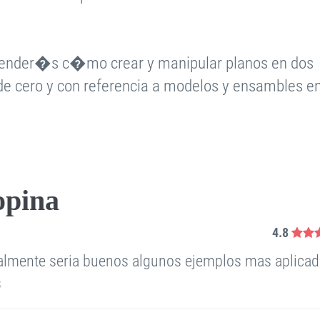
render�s c�mo crear y manipular planos en dos
e cero y con referencia a modelos y ensambles en
opina
4.8
ualmente seria buenos algunos ejemplos mas aplica
s