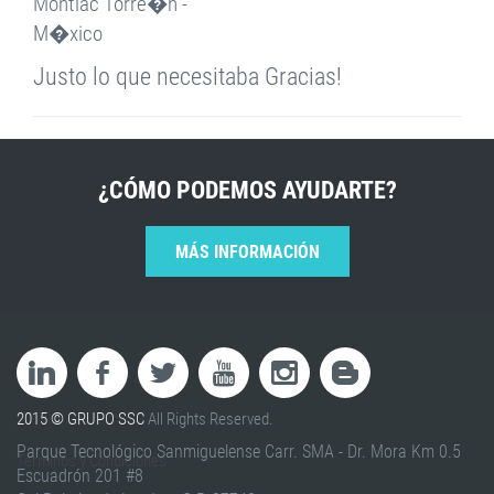
Montiac Torre�n -
M�xico
Justo lo que necesitaba Gracias!
¿CÓMO PODEMOS AYUDARTE?
MÁS INFORMACIÓN
2015 © GRUPO SSC
All Rights Reserved.
Parque Tecnológico Sanmiguelense Carr. SMA - Dr. Mora Km 0.5
Terminos y Condiciones
Escuadrón 201 #8