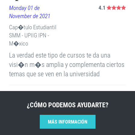
Monday 01 de
4.1
November de 2021
Cap�tulo Estudiantil
SMM - UPIIG IPN -
M�xico
La verdad este tipo de cursos te da una
visi�n m�s amplia y complementa ciertos
temas que se ven en la universidad
¿CÓMO PODEMOS AYUDARTE?
MÁS INFORMACIÓN